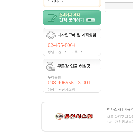
기타(0)
02-455-8064
평일 오전 9시 ~ 오후 6시
우리은행
098-406555-13-001
예금주:용산시스템
회사소개
|
이용
서울 광진구 자양동 8
<br />개인정보보호 관