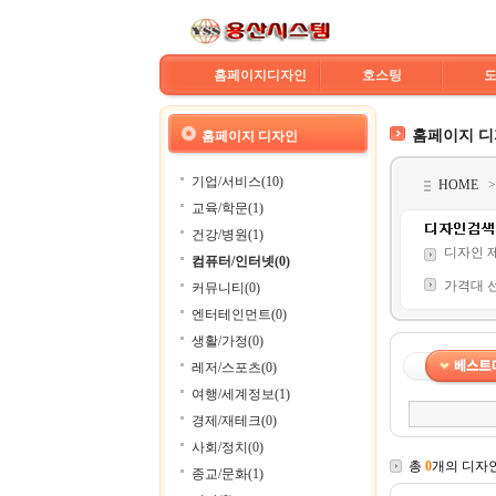
홈페이지디자인
호스팅
홈페이지 
홈페이지 디자인
기업/서비스(10)
HOME
교육/학문(1)
건강/병원(1)
디자인 
컴퓨터/인터넷(0)
가격대 
커뮤니티(0)
엔터테인먼트(0)
생활/가정(0)
레저/스포츠(0)
여행/세계정보(1)
경제/재테크(0)
사회/정치(0)
총
0
개의 디자
종교/문화(1)