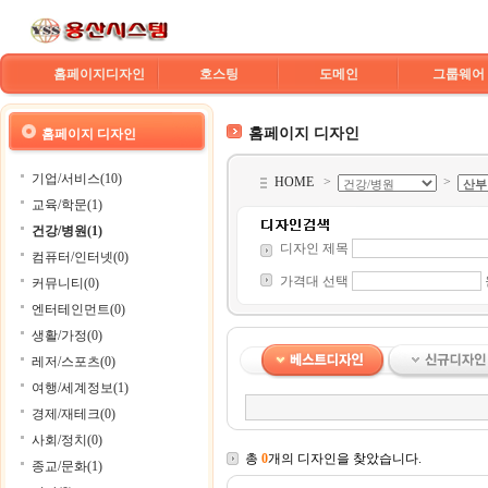
홈페이지디자인
호스팅
도메인
그룹웨어
홈페이지 디자인
홈페이지 디자인
기업/서비스(10)
HOME
>
>
교육/학문(1)
건강/병원(1)
디자인 제목
컴퓨터/인터넷(0)
가격대 선택
커뮤니티(0)
엔터테인먼트(0)
생활/가정(0)
레저/스포츠(0)
여행/세계정보(1)
경제/재테크(0)
사회/정치(0)
총
0
개의 디자인을 찾았습니다.
종교/문화(1)