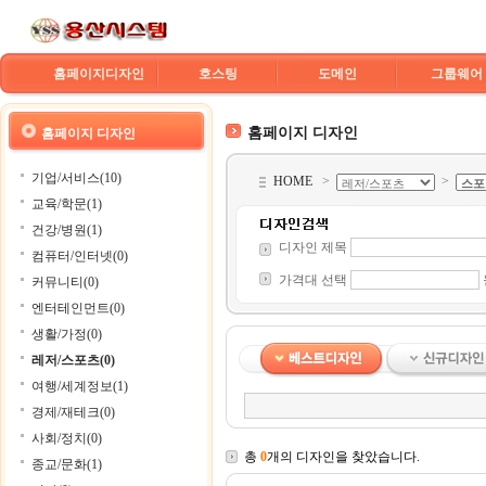
홈페이지디자인
호스팅
도메인
그룹웨어
홈페이지 디자인
홈페이지 디자인
기업/서비스(10)
HOME
>
>
교육/학문(1)
건강/병원(1)
디자인 제목
컴퓨터/인터넷(0)
가격대 선택
커뮤니티(0)
엔터테인먼트(0)
생활/가정(0)
레저/스포츠(0)
여행/세계정보(1)
경제/재테크(0)
사회/정치(0)
총
0
개의 디자인을 찾았습니다.
종교/문화(1)