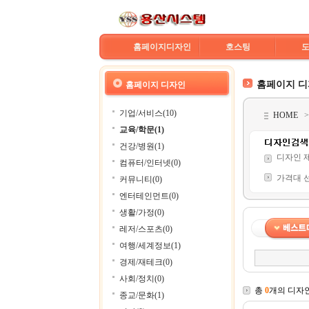
홈페이지디자인
호스팅
홈페이지 
홈페이지 디자인
기업/서비스(10)
HOME
교육/학문(1)
건강/병원(1)
디자인 
컴퓨터/인터넷(0)
가격대 
커뮤니티(0)
엔터테인먼트(0)
생활/가정(0)
레저/스포츠(0)
여행/세계정보(1)
경제/재테크(0)
사회/정치(0)
총
0
개의 디자
종교/문화(1)