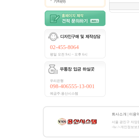
기타(0)
02-455-8064
평일 오전 9시 ~ 오후 6시
우리은행
098-406555-13-001
예금주:용산시스템
회사소개
|
이용
서울 광진구 자양동 8
<br />개인정보보호 관