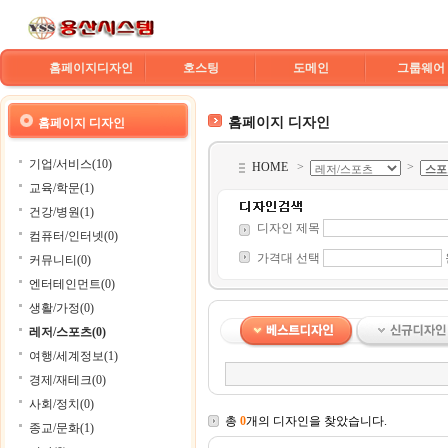
홈페이지디자인
호스팅
도메인
그룹웨어
홈페이지 디자인
홈페이지 디자인
기업/서비스(10)
HOME
>
>
교육/학문(1)
건강/병원(1)
디자인 제목
컴퓨터/인터넷(0)
가격대 선택
커뮤니티(0)
엔터테인먼트(0)
생활/가정(0)
레저/스포츠(0)
여행/세계정보(1)
경제/재테크(0)
사회/정치(0)
총
0
개의 디자인을 찾았습니다.
종교/문화(1)