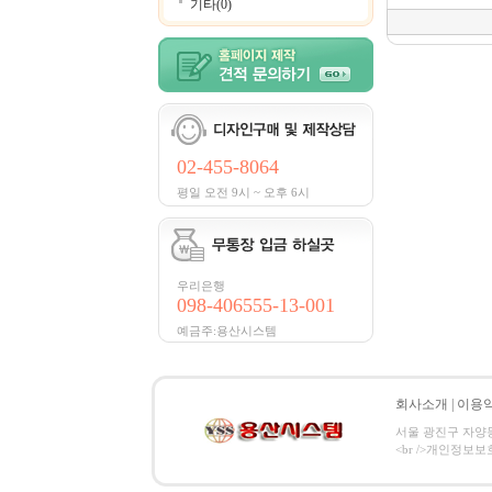
기타(0)
02-455-8064
평일 오전 9시 ~ 오후 6시
우리은행
098-406555-13-001
예금주:용산시스템
회사소개
|
이용
서울 광진구 자양동 8
<br />개인정보보호 관