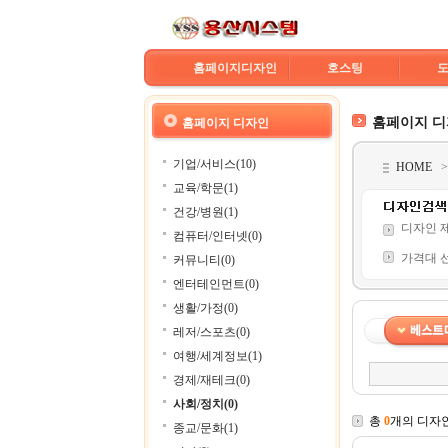
홈페이지디자인
호스팅
홈페이지 
홈페이지 디자인
기업/서비스(10)
HOME
교육/학문(1)
건강/병원(1)
디자인 
컴퓨터/인터넷(0)
가격대 
커뮤니티(0)
엔터테인먼트(0)
생활/가정(0)
레저/스포츠(0)
여행/세계정보(1)
경제/재테크(0)
사회/정치(0)
총
0
개의 디자
종교/문화(1)