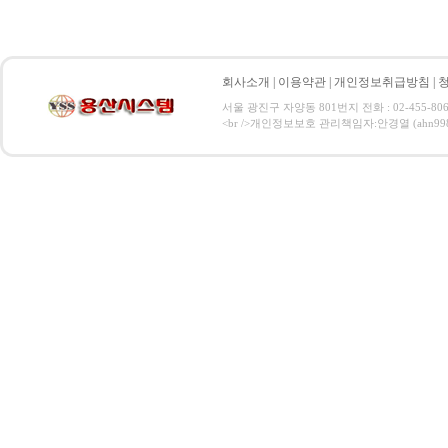
회사소개
|
이용약관
|
개인정보취급방침
|
서울 광진구 자양동 801번지 전화 : 02-455-806
<br />개인정보보호 관리책임자:안경열 (ahn9984@hanma