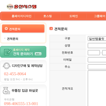
홈페이지디자인
호스팅
도메인
그룹웨어
견적문의
견적문의
구분
견적문의
성명
전화번호
-
이메일
주소
02-455-8064
평일 오전 9시 ~ 오후 6시
견적개요
우리은행
098-406555-13-001