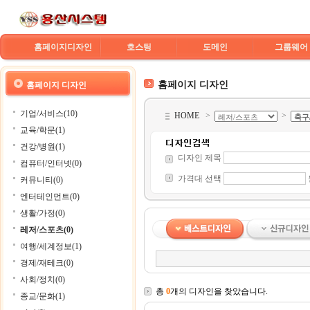
홈페이지디자인
호스팅
도메인
그룹웨어
홈페이지 디자인
홈페이지 디자인
기업/서비스(10)
HOME
>
>
교육/학문(1)
건강/병원(1)
디자인 제목
컴퓨터/인터넷(0)
가격대 선택
커뮤니티(0)
엔터테인먼트(0)
생활/가정(0)
레저/스포츠(0)
여행/세계정보(1)
경제/재테크(0)
사회/정치(0)
총
0
개의 디자인을 찾았습니다.
종교/문화(1)