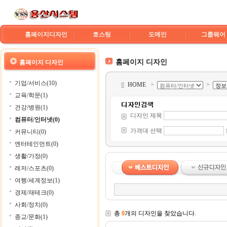
홈페이지디자인
호스팅
도메인
그룹웨어
홈페이지 디자인
홈페이지 디자인
기업/서비스(10)
HOME
>
>
교육/학문(1)
건강/병원(1)
디자인 제목
컴퓨터/인터넷(0)
가격대 선택
커뮤니티(0)
엔터테인먼트(0)
생활/가정(0)
레저/스포츠(0)
여행/세계정보(1)
경제/재테크(0)
사회/정치(0)
총
0
개의 디자인을 찾았습니다.
종교/문화(1)