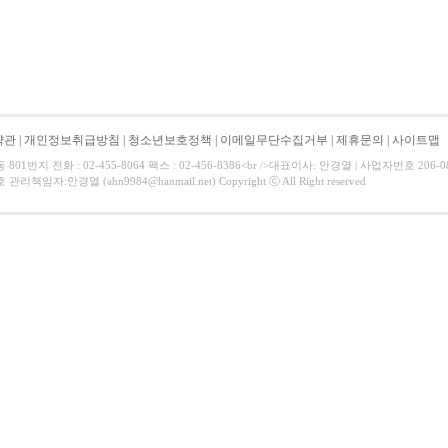
약관
|
개인정보취급방침
|
청소년보호정책
|
이메일무단수집거부
|
제휴문의
|
사이트맵
01번지 전화 : 02-455-8064 팩스 : 02-456-8386<br />대표이사: 안경열 | 사업자번호 206-
리책임자:안경열 (ahn9984@hanmail.net) Copyright ⓒ All Right reserved