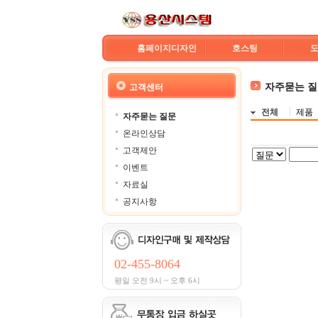
홈페이지디자인
호스팅
자주묻는 
고객센터
전체
제품
자주묻는 질문
온라인상담
고객제안
이벤트
자료실
공지사항
02-455-8064
평일 오전 9시 ~ 오후 6시