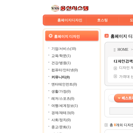
홈페이지디자인
호스팅
홈페이지 
홈페이지 디자인
기업/서비스(10)
HOME
교육/학문(1)
건강/병원(1)
디자인 
컴퓨터/인터넷(0)
가격대 
커뮤니티(0)
엔터테인먼트(0)
생활/가정(0)
레저/스포츠(0)
여행/세계정보(1)
경제/재테크(0)
사회/정치(0)
총
0
개의 디자
종교/문화(1)