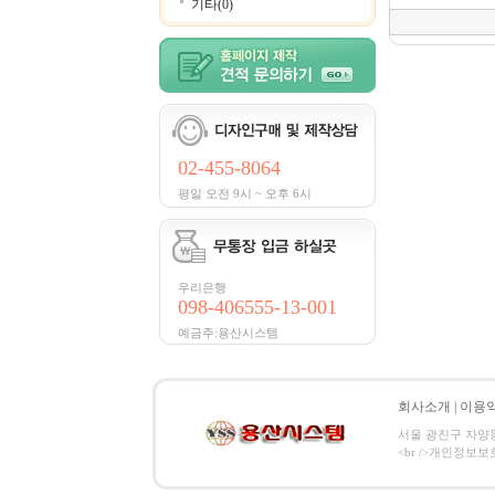
기타(0)
02-455-8064
평일 오전 9시 ~ 오후 6시
우리은행
098-406555-13-001
예금주:용산시스템
회사소개
|
이용
서울 광진구 자양동 8
<br />개인정보보호 관