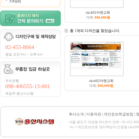
기타(0)
okch02아멘교회
가격:
800,000원
총
1
개의 디자인을 찾았습니다.
02-455-8064
평일 오전 9시 ~ 오후 6시
우리은행
okch02아멘교회
098-406555-13-001
가격:
800,000원
예금주:용산시스템
회사소개
|
이용약관
|
개인정보취급방침
|
서울 광진구 자양동 801번지 전화 : 02-455-806
<br />개인정보보호 관리책임자:안경열 (ahn9984@hanma