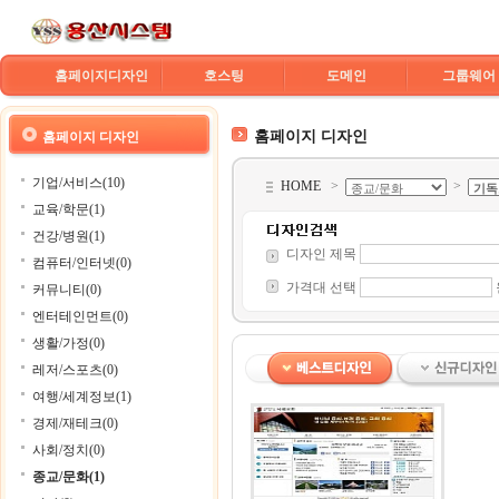
홈페이지디자인
호스팅
도메인
그룹웨어
홈페이지 디자인
홈페이지 디자인
기업/서비스(10)
HOME
>
>
교육/학문(1)
건강/병원(1)
디자인 제목
컴퓨터/인터넷(0)
가격대 선택
커뮤니티(0)
엔터테인먼트(0)
생활/가정(0)
레저/스포츠(0)
여행/세계정보(1)
경제/재테크(0)
사회/정치(0)
종교/문화(1)