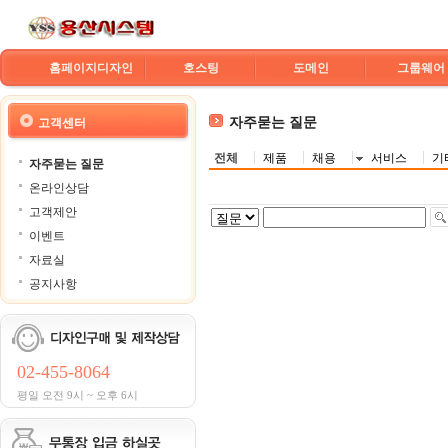
홈페이지디자인
호스팅
도메인
그룹웨어
자주묻는 질문
고객센터
전체
제품
채용
서비스
기
자주묻는 질문
온라인상담
고객제안
이벤트
자료실
공지사항
02-455-8064
평일 오전 9시 ~ 오후 6시